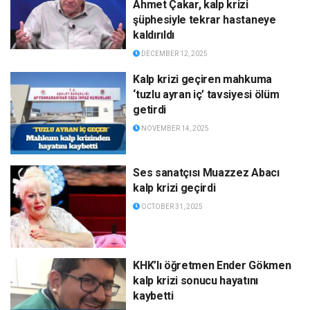
Ahmet Çakar, kalp krizi
şüphesiyle tekrar hastaneye
kaldırıldı
DECEMBER 12, 2025
Kalp krizi geçiren mahkuma
‘tuzlu ayran iç’ tavsiyesi ölüm
getirdi
NOVEMBER 14, 2025
Ses sanatçısı Muazzez Abacı
kalp krizi geçirdi
OCTOBER 31, 2025
KHK’lı öğretmen Ender Gökmen
kalp krizi sonucu hayatını
kaybetti