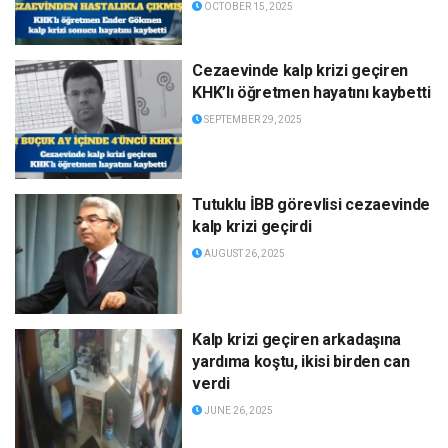
OCTOBER 15, 2025
Cezaevinde kalp krizi geçiren
KHK’lı öğretmen hayatını kaybetti
SEPTEMBER 29, 2025
Tutuklu İBB görevlisi cezaevinde
kalp krizi geçirdi
AUGUST 26, 2025
Kalp krizi geçiren arkadaşına
yardıma koştu, ikisi birden can
verdi
JUNE 26, 2025