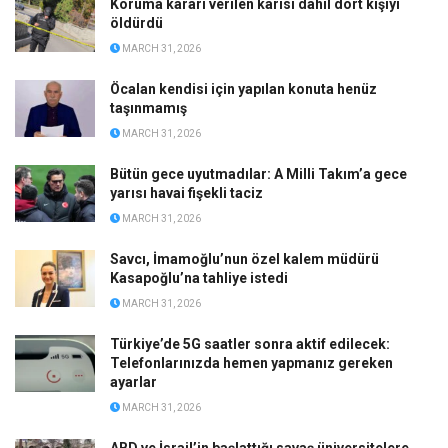
Koruma kararı verilen karısı dahil dört kişiyi
öldürdü
MARCH 31, 2026
Öcalan kendisi için yapılan konuta henüz
taşınmamış
MARCH 31, 2026
Bütün gece uyutmadılar: A Milli Takım’a gece
yarısı havai fişekli taciz
MARCH 31, 2026
Savcı, İmamoğlu’nun özel kalem müdürü
Kasapoğlu’na tahliye istedi
MARCH 31, 2026
Türkiye’de 5G saatler sonra aktif edilecek:
Telefonlarınızda hemen yapmanız gereken
ayarlar
MARCH 31, 2026
ABD ve İsrail’in başlattığı savaş üniversitelere