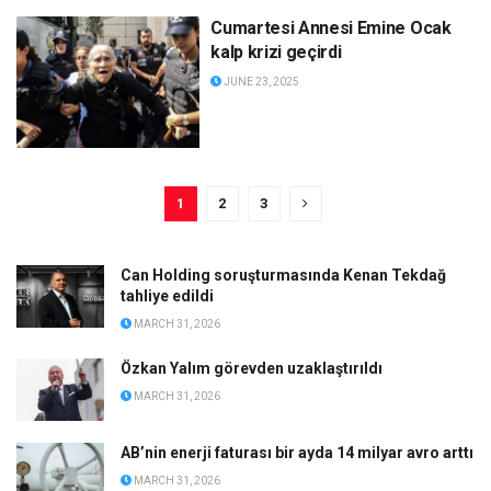
Cumartesi Annesi Emine Ocak
kalp krizi geçirdi
JUNE 23, 2025
1
2
3
Can Holding soruşturmasında Kenan Tekdağ
tahliye edildi
MARCH 31, 2026
Özkan Yalım görevden uzaklaştırıldı
MARCH 31, 2026
AB’nin enerji faturası bir ayda 14 milyar avro arttı
MARCH 31, 2026