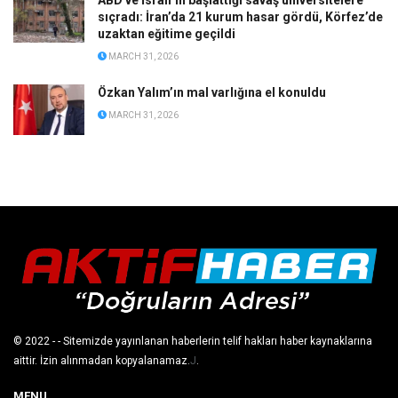
sıçradı: İran’da 21 kurum hasar gördü, Körfez’de
uzaktan eğitime geçildi
MARCH 31, 2026
Özkan Yalım’ın mal varlığına el konuldu
MARCH 31, 2026
© 2022
- - Sitemizde yayınlanan haberlerin telif hakları haber kaynaklarına
aittir. İzin alınmadan kopyalanamaz.
J
.
MENU