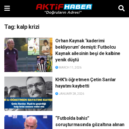
Tag:
kalp krizi
Orhan Kaynak ‘kaderimi
bekliyorum’ demişti: Futbolcu
Kaynak ailesinin beşi de kalbine
yenik düştü
MARCH 11, 2026
KHK’lı öğretmen Çetin Sarılar
hayatını kaybetti
JANUARY 28, 2026
“Futbolda bahis”
soruşturmasında gözaltına alınan