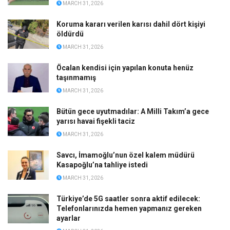
MARCH 31, 2026
Koruma kararı verilen karısı dahil dört kişiyi
öldürdü
MARCH 31, 2026
Öcalan kendisi için yapılan konuta henüz
taşınmamış
MARCH 31, 2026
Bütün gece uyutmadılar: A Milli Takım’a gece
yarısı havai fişekli taciz
MARCH 31, 2026
Savcı, İmamoğlu’nun özel kalem müdürü
Kasapoğlu’na tahliye istedi
MARCH 31, 2026
Türkiye’de 5G saatler sonra aktif edilecek:
Telefonlarınızda hemen yapmanız gereken
ayarlar