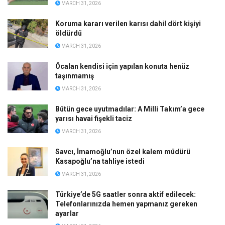
MARCH 31, 2026
Koruma kararı verilen karısı dahil dört kişiyi
öldürdü
MARCH 31, 2026
Öcalan kendisi için yapılan konuta henüz
taşınmamış
MARCH 31, 2026
Bütün gece uyutmadılar: A Milli Takım’a gece
yarısı havai fişekli taciz
MARCH 31, 2026
Savcı, İmamoğlu’nun özel kalem müdürü
Kasapoğlu’na tahliye istedi
MARCH 31, 2026
Türkiye’de 5G saatler sonra aktif edilecek:
Telefonlarınızda hemen yapmanız gereken
ayarlar