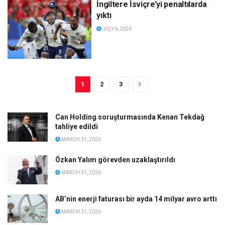
İngiltere İsviçre’yi penaltılarda
yıktı
JULY 6, 2024
1
2
3
Can Holding soruşturmasında Kenan Tekdağ
tahliye edildi
MARCH 31, 2026
Özkan Yalım görevden uzaklaştırıldı
MARCH 31, 2026
AB’nin enerji faturası bir ayda 14 milyar avro arttı
MARCH 31, 2026