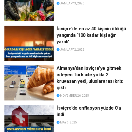
JANUARY 3, 2026
İsviçre’de en az 40 kişinin öldüğü
yangında ‘100 kadar kişi ağır
yaralı’
JANUARY 2, 2026
Almanya’dan İsviçre’ye gitmek
isteyen Türk aile yolda 2
kruvasan yedi, uluslararası kriz
çıktı
NOVEMBER 26, 2025
İsviçre’de enflasyon yüzde 0’a
indi
MAY 5, 2025