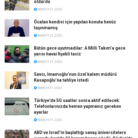
öldürdü
MARCH 31, 2026
Öcalan kendisi için yapılan konuta henüz
taşınmamış
MARCH 31, 2026
Bütün gece uyutmadılar: A Milli Takım’a gece
yarısı havai fişekli taciz
MARCH 31, 2026
Savcı, İmamoğlu’nun özel kalem müdürü
Kasapoğlu’na tahliye istedi
MARCH 31, 2026
Türkiye’de 5G saatler sonra aktif edilecek:
Telefonlarınızda hemen yapmanız gereken
ayarlar
MARCH 31, 2026
ABD ve İsrail’in başlattığı savaş üniversitelere