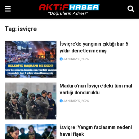
Tag:
isviçre
İsviçre’de yangının çıktığı bar 6
yıldır denetlenmemiş
JANUARY 6, 2026
Maduro’nun İsviçre’deki tüm mal
varlığı donduruldu
JANUARY 5, 2026
İsviçre: Yangın faciasının nedeni
havai fişek