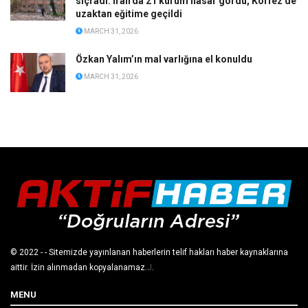
sıçradı: İran’da 21 kurum hasar gördü, Körfez’de
uzaktan eğitime geçildi
MARCH 31, 2026
Özkan Yalım’ın mal varlığına el konuldu
MARCH 31, 2026
© 2022
- - Sitemizde yayınlanan haberlerin telif hakları haber kaynaklarına
aittir. İzin alınmadan kopyalanamaz.
J
.
MENU