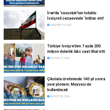
İran’da ‘casusluk’tan tutuklu
İsviçreli cezaevinde ‘intihar etti’
JANUARY 10, 2025
Türkiye İsviçre’den 7 ayda 200
milyon dolarlık lüks saat ithal etti
AUGUST 31, 2024
Çikolata üretiminde 140 yıl sonra
yeni yöntem: Meyvesi de
kullanılacak
AUGUST 28, 2024