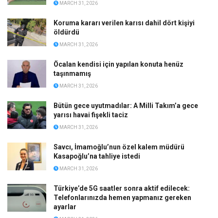
MARCH 31, 2026
Koruma kararı verilen karısı dahil dört kişiyi
öldürdü
MARCH 31, 2026
Öcalan kendisi için yapılan konuta henüz
taşınmamış
MARCH 31, 2026
Bütün gece uyutmadılar: A Milli Takım’a gece
yarısı havai fişekli taciz
MARCH 31, 2026
Savcı, İmamoğlu’nun özel kalem müdürü
Kasapoğlu’na tahliye istedi
MARCH 31, 2026
Türkiye’de 5G saatler sonra aktif edilecek:
Telefonlarınızda hemen yapmanız gereken
ayarlar