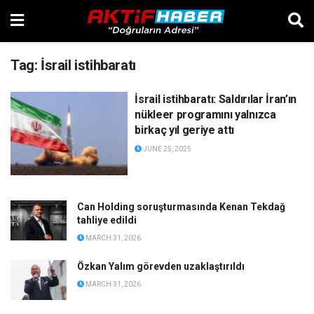
Tag:
İsrail istihbaratı
İsrail istihbaratı: Saldırılar İran’ın
nükleer programını yalnızca
birkaç yıl geriye attı
JUNE 25, 2025
Can Holding soruşturmasında Kenan Tekdağ
tahliye edildi
MARCH 31, 2026
Özkan Yalım görevden uzaklaştırıldı
MARCH 31, 2026