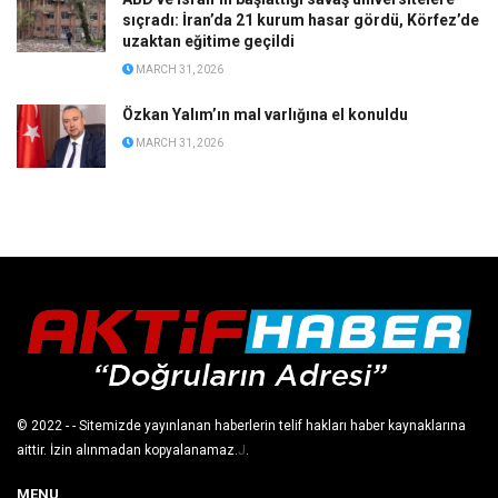
sıçradı: İran’da 21 kurum hasar gördü, Körfez’de
uzaktan eğitime geçildi
MARCH 31, 2026
Özkan Yalım’ın mal varlığına el konuldu
MARCH 31, 2026
© 2022
- - Sitemizde yayınlanan haberlerin telif hakları haber kaynaklarına
aittir. İzin alınmadan kopyalanamaz.
J
.
MENU