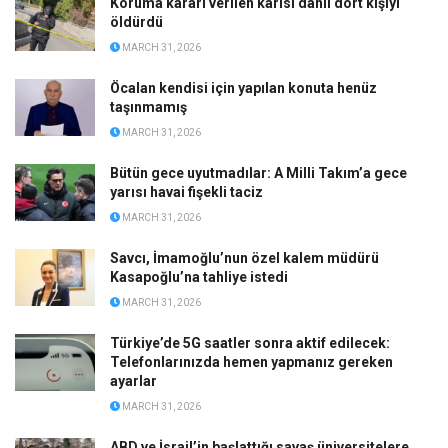
Koruma kararı verilen karısı dahil dört kişiyi
öldürdü
MARCH 31, 2026
Öcalan kendisi için yapılan konuta henüz
taşınmamış
MARCH 31, 2026
Bütün gece uyutmadılar: A Milli Takım’a gece
yarısı havai fişekli taciz
MARCH 31, 2026
Savcı, İmamoğlu’nun özel kalem müdürü
Kasapoğlu’na tahliye istedi
MARCH 31, 2026
Türkiye’de 5G saatler sonra aktif edilecek:
Telefonlarınızda hemen yapmanız gereken
ayarlar
MARCH 31, 2026
ABD ve İsrail’in başlattığı savaş üniversitelere