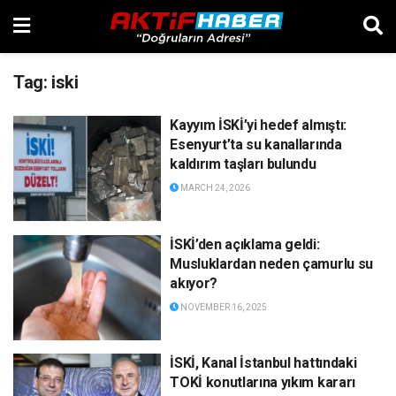
Tag:
iski
Kayyım İSKİ’yi hedef almıştı:
Esenyurt’ta su kanallarında
kaldırım taşları bulundu
MARCH 24, 2026
İSKİ’den açıklama geldi:
Musluklardan neden çamurlu su
akıyor?
NOVEMBER 16, 2025
İSKİ, Kanal İstanbul hattındaki
TOKİ konutlarına yıkım kararı