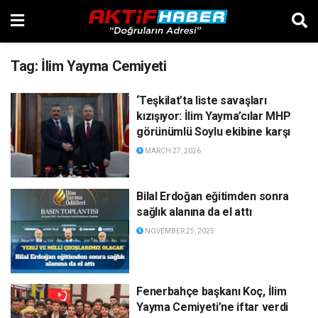
Tag:
İlim Yayma Cemiyeti
‘Teşkilat’ta liste savaşları
kızışıyor: İlim Yayma’cılar MHP
görünümlü Soylu ekibine karşı
MARCH 27, 2026
Bilal Erdoğan eğitimden sonra
sağlık alanına da el attı
NOVEMBER 25, 2025
Fenerbahçe başkanı Koç, İlim
Yayma Cemiyeti’ne iftar verdi