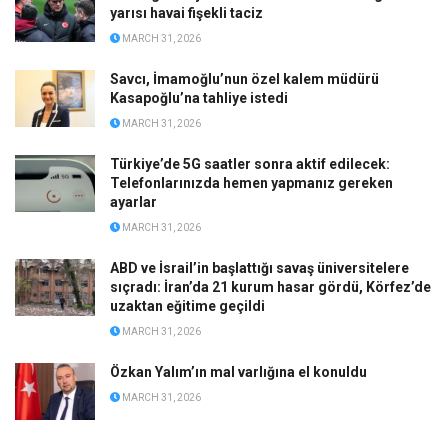
yarısı havai fişekli taciz
MARCH 31, 2026
Savcı, İmamoğlu’nun özel kalem müdürü
Kasapoğlu’na tahliye istedi
MARCH 31, 2026
Türkiye’de 5G saatler sonra aktif edilecek:
Telefonlarınızda hemen yapmanız gereken
ayarlar
MARCH 31, 2026
ABD ve İsrail’in başlattığı savaş üniversitelere
sıçradı: İran’da 21 kurum hasar gördü, Körfez’de
uzaktan eğitime geçildi
MARCH 31, 2026
Özkan Yalım’ın mal varlığına el konuldu
MARCH 31, 2026