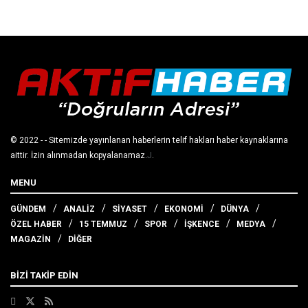
© 2022
- - Sitemizde yayınlanan haberlerin telif hakları haber kaynaklarına
aittir. İzin alınmadan kopyalanamaz.
J
.
MENU
GÜNDEM
ANALİZ
SİYASET
EKONOMİ
DÜNYA
ÖZEL HABER
15 TEMMUZ
SPOR
İŞKENCE
MEDYA
MAGAZİN
DİĞER
BİZİ TAKİP EDİN