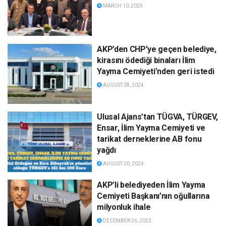
MARCH 10, 2025
AKP’den CHP’ye geçen belediye,
kirasını ödediği binaları İlim
Yayma Cemiyeti’nden geri istedi
AUGUST 28, 2024
Ulusal Ajans’tan TÜGVA, TÜRGEV,
Ensar, İlim Yayma Cemiyeti ve
tarikat derneklerine AB fonu
yağdı
AUGUST 20, 2024
AKP’li belediyeden İlim Yayma
Cemiyeti Başkanı’nın oğullarına
milyonluk ihale
DECEMBER 26, 2023