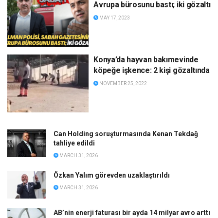
Avrupa bürosunu bastı; iki gözaltı
MAY 17, 2023
Konya’da hayvan bakımevinde
köpeğe işkence: 2 kişi gözaltında
NOVEMBER 25, 2022
Can Holding soruşturmasında Kenan Tekdağ
tahliye edildi
MARCH 31, 2026
Özkan Yalım görevden uzaklaştırıldı
MARCH 31, 2026
AB’nin enerji faturası bir ayda 14 milyar avro arttı