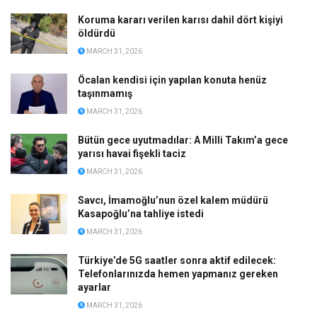
Koruma kararı verilen karısı dahil dört kişiyi
öldürdü
MARCH 31, 2026
Öcalan kendisi için yapılan konuta henüz
taşınmamış
MARCH 31, 2026
Bütün gece uyutmadılar: A Milli Takım’a gece
yarısı havai fişekli taciz
MARCH 31, 2026
Savcı, İmamoğlu’nun özel kalem müdürü
Kasapoğlu’na tahliye istedi
MARCH 31, 2026
Türkiye’de 5G saatler sonra aktif edilecek:
Telefonlarınızda hemen yapmanız gereken
ayarlar
MARCH 31, 2026