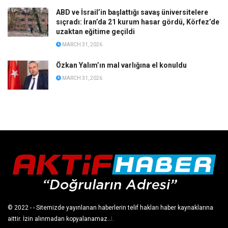
ABD ve İsrail’in başlattığı savaş üniversitelere
sıçradı: İran’da 21 kurum hasar gördü, Körfez’de
uzaktan eğitime geçildi
MARCH 31, 2026
Özkan Yalım’ın mal varlığına el konuldu
MARCH 31, 2026
© 2022
- - Sitemizde yayınlanan haberlerin telif hakları haber kaynaklarına
aittir. İzin alınmadan kopyalanamaz.
J
.