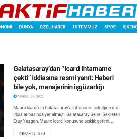
ONOMİ
DÜNYA
ÖZEL HABER
15 TEMMUZ
SPOR
İŞKEN
Galatasaray’dan “Icardi ihtarname
çekti” iddiasına resmi yanıt: Haberi
bile yok, menajerinin işgüzarlığı
MARCH 27, 2026
Mauro Icardi'nin Galatasaray'a ihtarname çektiğine dair
iddialar basında yer almıştı. Galatasaray Genel Sekreteri
Eray Yazgan, Mauro Icardi konusuna açıklık getirdi. ...
DETAILS
DEVAMINI OKU