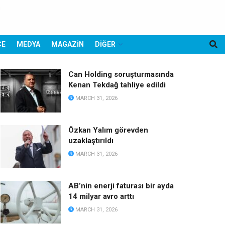
CE
MEDYA
MAGAZİN
DİĞER
Can Holding soruşturmasında
Kenan Tekdağ tahliye edildi
MARCH 31, 2026
Özkan Yalım görevden
uzaklaştırıldı
MARCH 31, 2026
AB’nin enerji faturası bir ayda
14 milyar avro arttı
MARCH 31, 2026