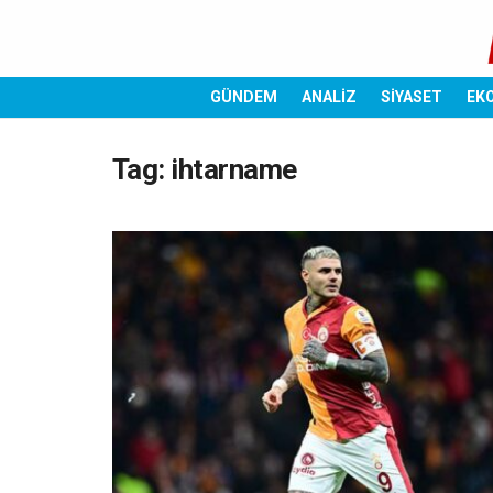
GÜNDEM
ANALİZ
SİYASET
EK
Tag:
ihtarname