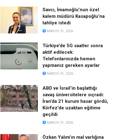
Savcı, İmamoğlu’nun özel
kalem müdürü Kasapoğlu’na
tahliye istedi
MARCH 31, 2026
Türkiye’de 5G saatler sonra
aktif edilecek:
Telefonlarınızda hemen
yapmanız gereken ayarlar
MARCH 31, 2026
ABD ve İsrail’in başlattığı
savaş üniversitelere sıçradı:
İran’da 21 kurum hasar gördü,
Körfez’de uzaktan eğitime
geçildi
MARCH 31, 2026
Özkan Yalım’ın mal varlığına