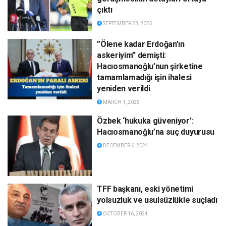
çıktı
SEPTEMBER 23, 2025
”Ölene kadar Erdoğan’ın
askeriyim” demişti:
Hacıosmanoğlu’nun şirketine
tamamlamadığı işin ihalesi
yeniden verildi
MARCH 1, 2025
Özbek ‘hukuka güveniyor’:
Hacıosmanoğlu’na suç duyurusu
DECEMBER 6, 2024
TFF başkanı, eski yönetimi
yolsuzluk ve usulsüzlükle suçladı
OCTOBER 16, 2024