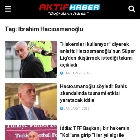
Tag:
İbrahim Hacıosmanoğlu
“Hakemleri kullanıyor” diyerek
anlattı: Hacıosmanoğlu’nun Süper
Lig’den düşürmek istediği takımı
açıkladı
JANUARY 28, 2026
Hacıosmanoğlu söyledi: Bahis
skandalında tsunami etkisi
yaratacak iddia
JANUARY 1, 2026
İddia: TFF Başkanı, bir hakemin
“Kol”una girip “Her yıl algı ile