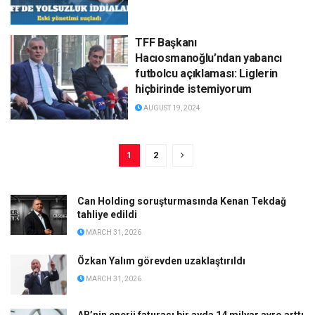
TFF Başkanı
Hacıosmanoğlu’ndan yabancı
futbolcu açıklaması: Liglerin
hiçbirinde istemiyorum
AUGUST 19, 2024
1
2
Can Holding soruşturmasında Kenan Tekdağ
tahliye edildi
MARCH 31, 2026
Özkan Yalım görevden uzaklaştırıldı
MARCH 31, 2026
AB’nin enerji faturası bir ayda 14 milyar avro arttı