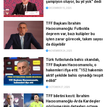
şampiyon oluyor, bu yıl yok” dedi
DECEMBER 15, 2025
TFF Başkanı İbrahim
Hacıosmanoğlu: Futbolda
deprem var, bazı kulüpler bu
işten zarar görecek, takım sayısı
da düşebilir
NOVEMBER 24, 2025
Türk futbolunda bahis skandalı,
TFF Başkanı Hacıosmanolu, o
hakemleri ifşa etti: “152 hakemin
aktif şekilde bahis oynadığı tespit
edildi”
OCTOBER 27, 2025
TFF biletini kesti: İbrahim
Hacıosmanoğlu-Arda Kardeşler
görüşmesinin detayları ortaya