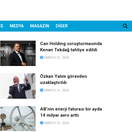
CE
MEDYA
MAGAZİN
DİĞER
Can Holding soruşturmasında
Kenan Tekdağ tahliye edildi
MARCH 31, 2026
Özkan Yalım görevden
uzaklaştırıldı
MARCH 31, 2026
AB’nin enerji faturası bir ayda
14 milyar avro arttı
MARCH 31, 2026