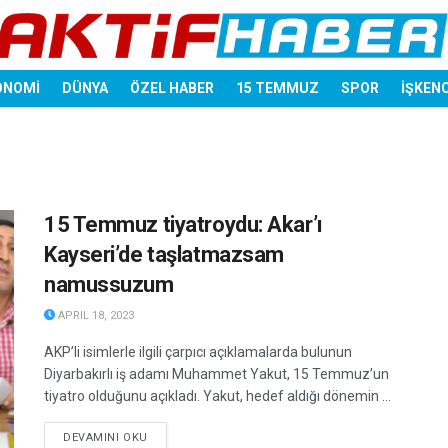
ONOMİ
DÜNYA
ÖZEL HABER
15 TEMMUZ
SPOR
İŞKEN
15 Temmuz tiyatroydu: Akar’ı
Kayseri’de taşlatmazsam
namussuzum
APRIL 18, 2023
AKP’li isimlerle ilgili çarpıcı açıklamalarda bulunun
Diyarbakırlı iş adamı Muhammet Yakut, 15 Temmuz’un
tiyatro olduğunu açıkladı. Yakut, hedef aldığı dönemin ...
DETAILS
DEVAMINI OKU