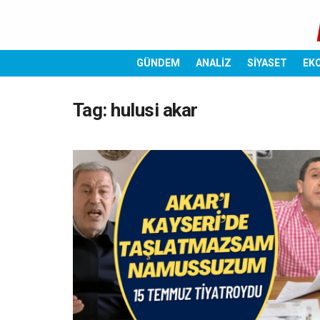
GÜNDEM
ANALİZ
SİYASET
EK
Tag:
hulusi akar