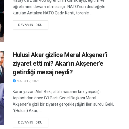
Hatay’da 2 bin 400 öğrencinin konaklayıp, eğitim ve
öğretimine devam etmesi için NATO’nun desteğiyle
kurulan Antakya NATO Çadır Kenti, törenle ...
DETAILS
DEVAMINI OKU
Hulusi Akar gizlice Meral Akşener’i
ziyaret etti mi? Akar’ın Akşener’e
getirdiği mesaj neydi?
MARCH 7, 2023
Karar yazarı Akif Beki, altılı masanın kriz yaşadığı
toplantıdan önce İYİ Parti Genel Başkanı Meral
Akşener’e gizli bir ziyaret gerçekleştiğini ileri sürdü. Beki,
“(Hulusi) Akar; ...
DETAILS
DEVAMINI OKU