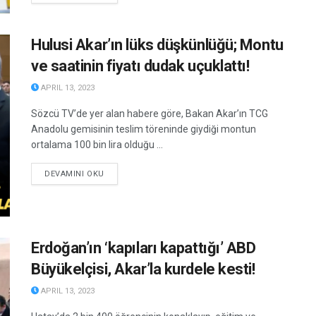
Hulusi Akar’ın lüks düşkünlüğü; Montu
ve saatinin fiyatı dudak uçuklattı!
APRIL 13, 2023
Sözcü TV’de yer alan habere göre, Bakan Akar’ın TCG
Anadolu gemisinin teslim töreninde giydiği montun
ortalama 100 bin lira olduğu ...
DETAILS
DEVAMINI OKU
Erdoğan’ın ‘kapıları kapattığı’ ABD
Büyükelçisi, Akar’la kurdele kesti!
APRIL 13, 2023