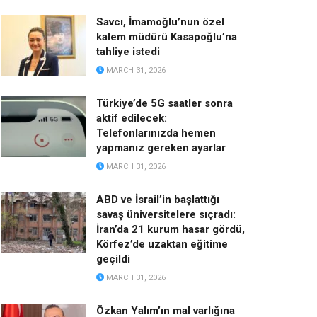
Savcı, İmamoğlu’nun özel
kalem müdürü Kasapoğlu’na
tahliye istedi
MARCH 31, 2026
Türkiye’de 5G saatler sonra
aktif edilecek:
Telefonlarınızda hemen
yapmanız gereken ayarlar
MARCH 31, 2026
ABD ve İsrail’in başlattığı
savaş üniversitelere sıçradı:
İran’da 21 kurum hasar gördü,
Körfez’de uzaktan eğitime
geçildi
MARCH 31, 2026
Özkan Yalım’ın mal varlığına