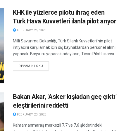
KHK ile yüzlerce pilotu ihraç eden
Türk Hava Kuvvetleri ilanla pilot arıyor
FEBRUARY 26, 2023
Milli Savunma Bakanlığı, Türk Silahlı Kuvvetleri’nin pilot
ihtiyacını karşılamak için dış kaynaklardan personel alımı
yapacak. Başvuru yapacak adayların, Ticari Pilot Lisansı ...
DETAILS
DEVAMINI OKU
Bakan Akar, ‘Asker kışladan geç çıktı’
eleştirilerini reddetti
FEBRUARY 20, 2023
Kahramanmaraş merkezli 7,7 ve 7,6 şiddetindeki