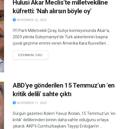
Hulusi Akar Meclis’te milletvekiline
küfretti: ‘Nah alırsın böyle oy’
NOVEMBER 22, 2022
İYİ Parti Milletvekili Çıray, bütçe komisyonunda Akar’a,
2003 yılında Süleymaniye’de Türk askerlerinin başına
çuval geçirme emrini veren Amerika Kara Kuvvetleri ...
DETAILS
DEVAMINI OKU
ABD’ye gönderilen 15 Temmuz’un ‘en
kritik delili’ sahte çıktı
NOVEMBER 11, 2022
Sürgün gazeteci Adem Yavuz Arslan, 15 Temmuz’un ‘en
kritik’ delillerinden birinin daha sahte olduğunu ortaya
çıkardı. AKP’li Cumhurbaşkanı Tayyip Erdoğan’ın ...