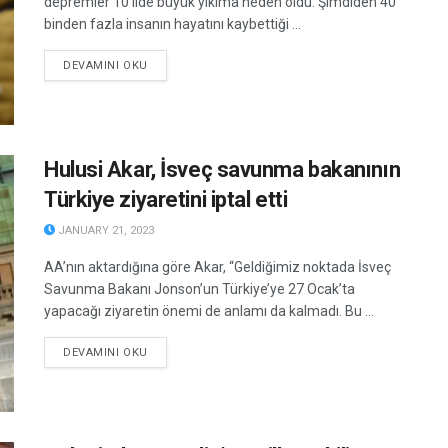
depremler 10 ilde büyük yıkıma neden oldu. Şimdiden 40
binden fazla insanın hayatını kaybettiği ...
DETAILS
DEVAMINI OKU
Hulusi Akar, İsveç savunma bakanının
Türkiye ziyaretini iptal etti
JANUARY 21, 2023
AA’nın aktardığına göre Akar, “Geldiğimiz noktada İsveç
Savunma Bakanı Jonson’un Türkiye’ye 27 Ocak’ta
yapacağı ziyaretin önemi de anlamı da kalmadı. Bu ...
DETAILS
DEVAMINI OKU