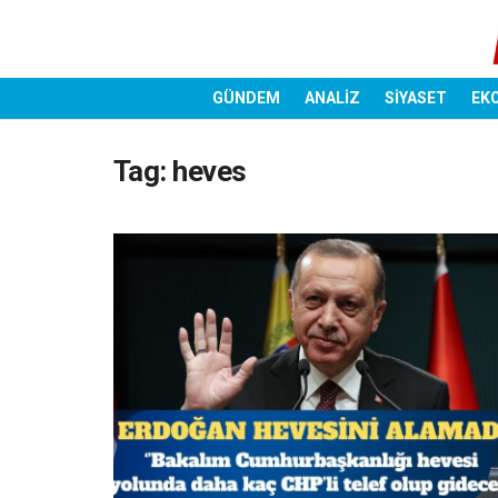
GÜNDEM
ANALİZ
SİYASET
EK
Tag:
heves