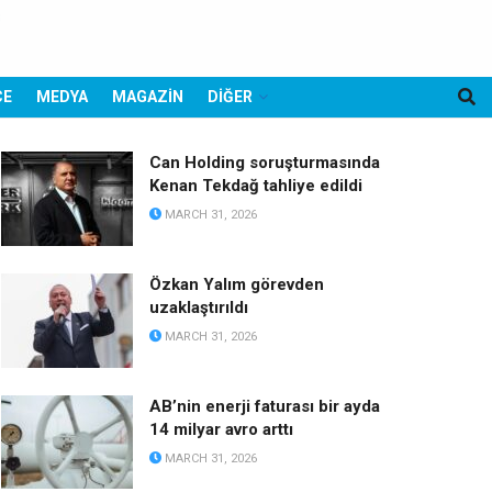
CE
MEDYA
MAGAZİN
DİĞER
Can Holding soruşturmasında
Kenan Tekdağ tahliye edildi
MARCH 31, 2026
Özkan Yalım görevden
uzaklaştırıldı
MARCH 31, 2026
AB’nin enerji faturası bir ayda
14 milyar avro arttı
MARCH 31, 2026