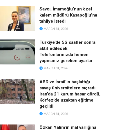
Savcı, İmamoğlu’nun özel
kalem müdürü Kasapoğlu’na
tahliye istedi
MARCH 31, 2026
Türkiye’de 5G saatler sonra
aktif edilecek:
Telefonlarınızda hemen
yapmanız gereken ayarlar
MARCH 31, 2026
ABD ve İsrail’in başlattığı
savaş üniversitelere sıçradı:
İran’da 21 kurum hasar gördü,
Körfez’de uzaktan eğitime
geçildi
MARCH 31, 2026
Özkan Yalım’ın mal varlığına