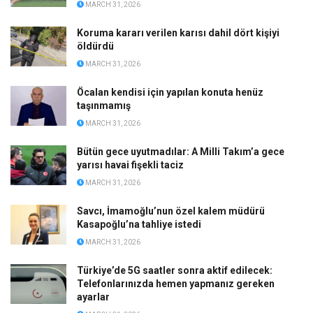
MARCH 31, 2026
Koruma kararı verilen karısı dahil dört kişiyi
öldürdü
MARCH 31, 2026
Öcalan kendisi için yapılan konuta henüz
taşınmamış
MARCH 31, 2026
Bütün gece uyutmadılar: A Milli Takım’a gece
yarısı havai fişekli taciz
MARCH 31, 2026
Savcı, İmamoğlu’nun özel kalem müdürü
Kasapoğlu’na tahliye istedi
MARCH 31, 2026
Türkiye’de 5G saatler sonra aktif edilecek:
Telefonlarınızda hemen yapmanız gereken
ayarlar