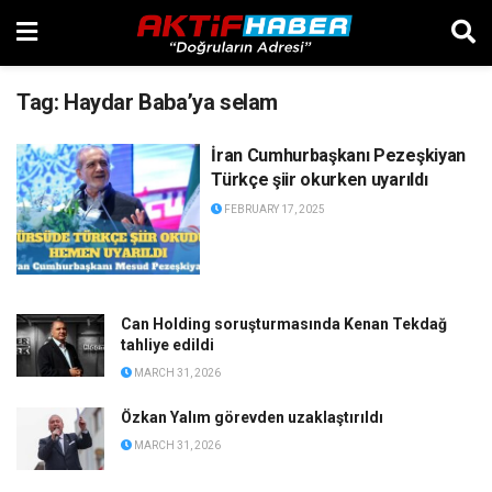
Tag:
Haydar Baba’ya selam
İran Cumhurbaşkanı Pezeşkiyan
Türkçe şiir okurken uyarıldı
FEBRUARY 17, 2025
Can Holding soruşturmasında Kenan Tekdağ
tahliye edildi
MARCH 31, 2026
Özkan Yalım görevden uzaklaştırıldı
MARCH 31, 2026