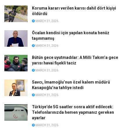
Koruma kararı verilen karısı dahil dört kişiyi
öldürdü
MARCH 31, 2026
Öcalan kendisi için yapılan konuta henüz
taşınmamış
MARCH 31, 2026
Bütün gece uyutmadılar: A Milli Takım’a gece
yarısı havai fişekli taciz
MARCH 31, 2026
Savcı, İmamoğlu’nun özel kalem müdürü
Kasapoğlu’na tahliye istedi
MARCH 31, 2026
Türkiye’de 5G saatler sonra aktif edilecek:
Telefonlarınızda hemen yapmanız gereken
ayarlar
MARCH 31, 2026