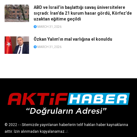
ABD ve İsrail’in başlattığı savaş üniversitelere
sıçradı: İran’da 21 kurum hasar gördü, Körfez’de
uzaktan eğitime geçildi
MARCH 31, 2026
Özkan Yalım’ın mal varlığına el konuldu
MARCH 31, 2026
© 2022
- - Sitemizde yayınlanan haberlerin telif hakları haber kaynaklarına
aittir. İzin alınmadan kopyalanamaz.
J
.