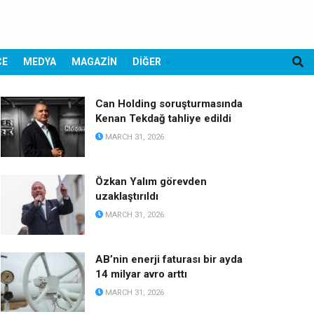
CE
MEDYA
MAGAZİN
DİĞER
Can Holding soruşturmasında
Kenan Tekdağ tahliye edildi
MARCH 31, 2026
Özkan Yalım görevden
uzaklaştırıldı
MARCH 31, 2026
AB’nin enerji faturası bir ayda
14 milyar avro arttı
MARCH 31, 2026