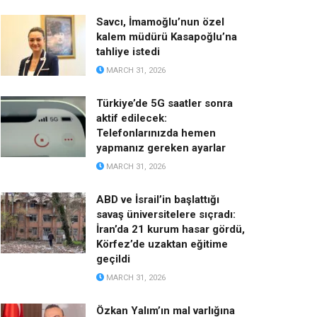
Savcı, İmamoğlu’nun özel
kalem müdürü Kasapoğlu’na
tahliye istedi
MARCH 31, 2026
Türkiye’de 5G saatler sonra
aktif edilecek:
Telefonlarınızda hemen
yapmanız gereken ayarlar
MARCH 31, 2026
ABD ve İsrail’in başlattığı
savaş üniversitelere sıçradı:
İran’da 21 kurum hasar gördü,
Körfez’de uzaktan eğitime
geçildi
MARCH 31, 2026
Özkan Yalım’ın mal varlığına