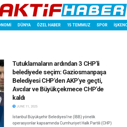
ONOMİ
DÜNYA
ÖZEL HABER
15 TEMMUZ
SPOR
İŞKEN
Tutuklamaların ardından 3 CHP’li
belediyede seçim: Gaziosmanpaşa
Belediyesi CHP’den AKP’ye geçti,
Avcılar ve Büyükçekmece CHP’de
kaldı
JUNE 11, 2025
İstanbul Büyükşehir Belediyesi’ne (İBB) yönelik
operasyonlar kapsamında Cumhuriyet Halk Partili (CHP)