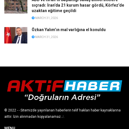
sıçradı: İran’da 21 kurum hasar gördü, Körfez’de
uzaktan eğitime geçildi
MARCH 31, 2026
Özkan Yalım’ın mal varlığına el konuldu
MARCH 31, 2026
© 2022
- - Sitemizde yayınlanan haberlerin telif hakları haber kaynaklarına
aittir. İzin alınmadan kopyalanamaz.
J
.
MENU