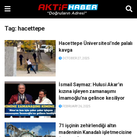
Tag:
hacettepe
Hacettepe Üniversitesi’nde palalı
kavga
OCTOBER 27, 2025
İsmail Saymaz: Hulusi Akar’ın
kızına işleyen zamanaşımı
İmamoğlu’na gelince kesiliyor
FEBRUARY 26, 2025
71 işçinin zehirlendiği altın
madeninin Kanadalı işletmecisine