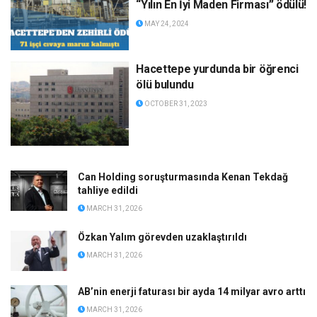
“Yılın En İyi Maden Firması” ödülü!
MAY 24, 2024
Hacettepe yurdunda bir öğrenci
ölü bulundu
OCTOBER 31, 2023
Can Holding soruşturmasında Kenan Tekdağ
tahliye edildi
MARCH 31, 2026
Özkan Yalım görevden uzaklaştırıldı
MARCH 31, 2026
AB’nin enerji faturası bir ayda 14 milyar avro arttı
MARCH 31, 2026