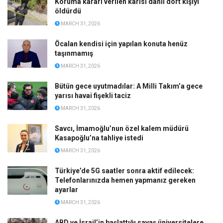
Koruma kararı verilen karısı dahil dört kişiyi
öldürdü
MARCH 31, 2026
Öcalan kendisi için yapılan konuta henüz
taşınmamış
MARCH 31, 2026
Bütün gece uyutmadılar: A Milli Takım’a gece
yarısı havai fişekli taciz
MARCH 31, 2026
Savcı, İmamoğlu’nun özel kalem müdürü
Kasapoğlu’na tahliye istedi
MARCH 31, 2026
Türkiye’de 5G saatler sonra aktif edilecek:
Telefonlarınızda hemen yapmanız gereken
ayarlar
MARCH 31, 2026
ABD ve İsrail’in başlattığı savaş üniversitelere