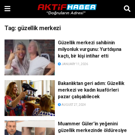
Tag:
güzellik merkezi
Güzellik merkezi sahibinin
milyonluk vurgunu: Yurtdışına
kaçtı, bir kişi intihar etti
JANUARY 11, 2026
Bakanlıktan geri adım: Güzellik
merkezi ve kadın kuaförleri
pazar çalışabilecek
AUGUST 27, 2024
Muammer Güler’in yeğenini
güzellik merkezinde öldüresiye