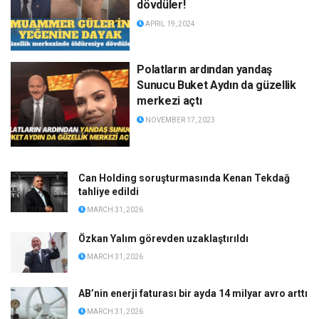
dövdüler!
APRIL 19, 2024
Polatların ardından yandaş
Sunucu Buket Aydın da güzellik
merkezi açtı
NOVEMBER 17, 2023
Can Holding soruşturmasında Kenan Tekdağ
tahliye edildi
MARCH 31, 2026
Özkan Yalım görevden uzaklaştırıldı
MARCH 31, 2026
AB’nin enerji faturası bir ayda 14 milyar avro arttı
MARCH 31, 2026