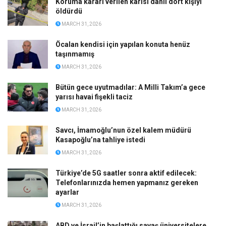
Koruma kararı verilen karısı dahil dört kişiyi
öldürdü
MARCH 31, 2026
Öcalan kendisi için yapılan konuta henüz
taşınmamış
MARCH 31, 2026
Bütün gece uyutmadılar: A Milli Takım’a gece
yarısı havai fişekli taciz
MARCH 31, 2026
Savcı, İmamoğlu’nun özel kalem müdürü
Kasapoğlu’na tahliye istedi
MARCH 31, 2026
Türkiye’de 5G saatler sonra aktif edilecek:
Telefonlarınızda hemen yapmanız gereken
ayarlar
MARCH 31, 2026
ABD ve İsrail’in başlattığı savaş üniversitelere