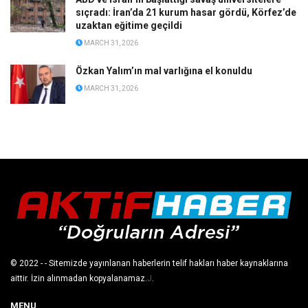
sıçradı: İran’da 21 kurum hasar gördü, Körfez’de
uzaktan eğitime geçildi
MARCH 31, 2026
Özkan Yalım’ın mal varlığına el konuldu
MARCH 31, 2026
© 2022
- - Sitemizde yayınlanan haberlerin telif hakları haber kaynaklarına
aittir. İzin alınmadan kopyalanamaz.
J
.
MENU