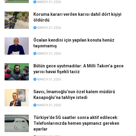
MARCH 31, 2026
Koruma kararı verilen karısı dahil dört kişiyi
öldürdü
MARCH 31, 2026
Öcalan kendisi için yapılan konuta henüz
taşınmamış
MARCH 31, 2026
Bütün gece uyutmadılar: A Milli Takım’a gece
yarısı havai fişekli taciz
MARCH 31, 2026
Savcı, İmamoğlu’nun özel kalem müdürü
Kasapoğlu’na tahliye istedi
MARCH 31, 2026
Türkiye’de 5G saatler sonra aktif edilecek:
Telefonlarınızda hemen yapmanız gereken
ayarlar