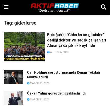
Tag:
giderlerse
Erdoğan’ın “Giderlerse gitsinler”
dediği doktor ve sağlık çalışanları
Almanya’da piknik keyfinde
AUGUST 6, 2023
Can Holding soruşturmasında Kenan Tekdağ
tahliye edildi
MARCH 31, 2026
Özkan Yalım görevden uzaklaştırıldı
MARCH 31, 2026