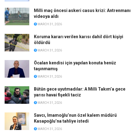
Milli maç öncesi askeri casus krizi: Antrenmanı
videoya aldı
MARCH 31, 2026
Koruma kararı verilen karısı dahil dört kişiyi
öldürdü
MARCH 31, 2026
Öcalan kendisi için yapılan konuta henüz
taşınmamış
MARCH 31, 2026
Bütün gece uyutmadılar: A Milli Takım’a gece
yarısı havai fişekli taciz
MARCH 31, 2026
Savcı, İmamoğlu’nun özel kalem müdürü
Kasapoğlu’na tahliye istedi
MARCH 31, 2026