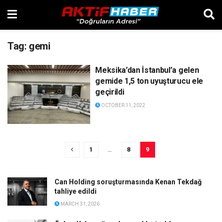
Tag:
gemi
Meksika’dan İstanbul’a gelen
gemide 1,5 ton uyuşturucu ele
geçirildi
OCTOBER 11, 2022
1
…
8
9
Can Holding soruşturmasında Kenan Tekdağ
tahliye edildi
MARCH 31, 2026