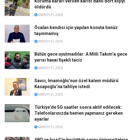
Koruma kararı verilen karısı dahil dört kişiyi
öldürdü
MARCH 31, 2026
Öcalan kendisi için yapılan konuta henüz
taşınmamış
MARCH 31, 2026
Bütün gece uyutmadılar: A Milli Takım’a gece
yarısı havai fişekli taciz
MARCH 31, 2026
Savcı, İmamoğlu’nun özel kalem müdürü
Kasapoğlu’na tahliye istedi
MARCH 31, 2026
Türkiye’de 5G saatler sonra aktif edilecek:
Telefonlarınızda hemen yapmanız gereken
ayarlar
MARCH 31, 2026
ABD ve İsrail’in başlattığı savaş üniversitelere