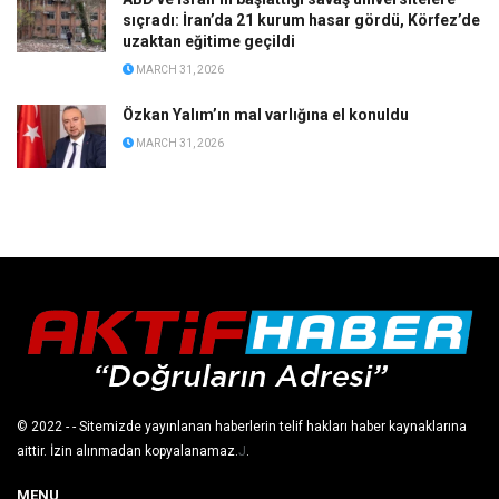
sıçradı: İran’da 21 kurum hasar gördü, Körfez’de
uzaktan eğitime geçildi
MARCH 31, 2026
Özkan Yalım’ın mal varlığına el konuldu
MARCH 31, 2026
© 2022
- - Sitemizde yayınlanan haberlerin telif hakları haber kaynaklarına
aittir. İzin alınmadan kopyalanamaz.
J
.
MENU