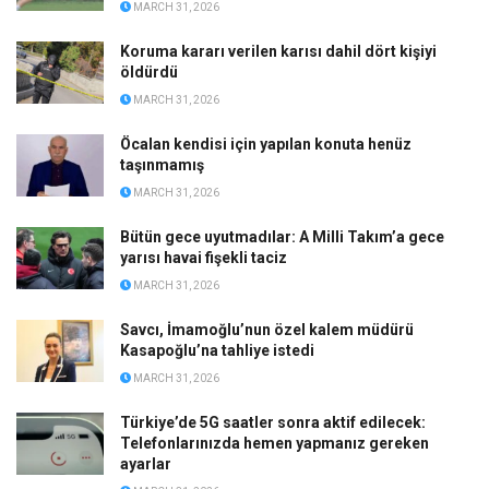
MARCH 31, 2026
Koruma kararı verilen karısı dahil dört kişiyi
öldürdü
MARCH 31, 2026
Öcalan kendisi için yapılan konuta henüz
taşınmamış
MARCH 31, 2026
Bütün gece uyutmadılar: A Milli Takım’a gece
yarısı havai fişekli taciz
MARCH 31, 2026
Savcı, İmamoğlu’nun özel kalem müdürü
Kasapoğlu’na tahliye istedi
MARCH 31, 2026
Türkiye’de 5G saatler sonra aktif edilecek:
Telefonlarınızda hemen yapmanız gereken
ayarlar