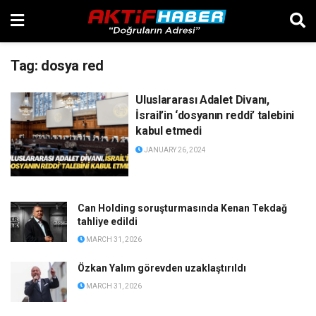
Tag:
dosya red
Uluslararası Adalet Divanı,
İsrail’in ‘dosyanın reddi’ talebini
kabul etmedi
JANUARY 26, 2024
Can Holding soruşturmasında Kenan Tekdağ
tahliye edildi
MARCH 31, 2026
Özkan Yalım görevden uzaklaştırıldı
MARCH 31, 2026