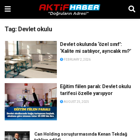
Tag:
Devlet okulu
Devlet okulunda ‘özel sınıf’:
‘Kalite mi satılıyor, ayrıcalık mı?’
FEBRUARY 2, 2026
Eğitim fiilen paralı: Devlet okulu
tarifesi özelle yarışıyor
AUGUST 25, 2025
Can Holding soruşturmasında Kenan Tekdağ