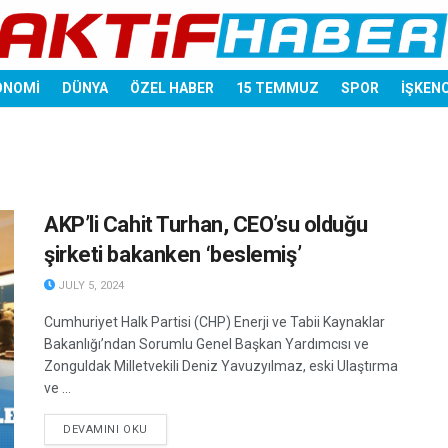
ONOMİ
DÜNYA
ÖZEL HABER
15 TEMMUZ
SPOR
İŞKEN
AKP’li Cahit Turhan, CEO’su olduğu
şirketi bakanken ‘beslemiş’
JULY 5, 2024
Cumhuriyet Halk Partisi (CHP) Enerji ve Tabii Kaynaklar
Bakanlığı’ndan Sorumlu Genel Başkan Yardımcısı ve
Zonguldak Milletvekili Deniz Yavuzyılmaz, eski Ulaştırma
ve ...
DETAILS
DEVAMINI OKU