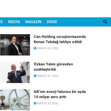
CE
MEDYA
MAGAZİN
DİĞER
Can Holding soruşturmasında
Kenan Tekdağ tahliye edildi
MARCH 31, 2026
Özkan Yalım görevden
uzaklaştırıldı
MARCH 31, 2026
AB’nin enerji faturası bir ayda
14 milyar avro arttı
MARCH 31, 2026