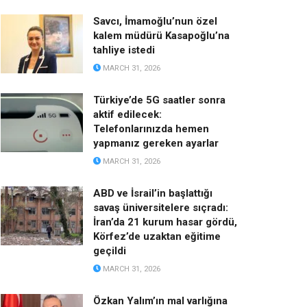
Savcı, İmamoğlu’nun özel
kalem müdürü Kasapoğlu’na
tahliye istedi
MARCH 31, 2026
Türkiye’de 5G saatler sonra
aktif edilecek:
Telefonlarınızda hemen
yapmanız gereken ayarlar
MARCH 31, 2026
ABD ve İsrail’in başlattığı
savaş üniversitelere sıçradı:
İran’da 21 kurum hasar gördü,
Körfez’de uzaktan eğitime
geçildi
MARCH 31, 2026
Özkan Yalım’ın mal varlığına