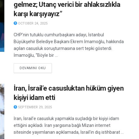
gelmez; Utanç verici bir ahlaksızlıkla
karşı karşıyayız”
OCTOBER 24, 2025
CHP’nin tutuklu cumhurbaşkanı adayı, İstanbul
Büyükşehir Belediye Başkanı Ekrem İmamoğlu, hakkında
açılan casusluk soruşturmasına sert tepki gösterdi.
İmamoğlu, “Böyle bir ...
DETAILS
DEVAMINI OKU
İran, İsrail’e casusluktan hüküm giyen
kişiyi idam etti
SEPTEMBER 29, 2025
İran, İsrail'e casusluk yapmakla suçladığı bir kişiyi idam
ettiğini açıkladı. İran yargısına bağlı Mizan internet
sitesinde yayımlanan açıklamada, İsrail'in dış istihbarat ...