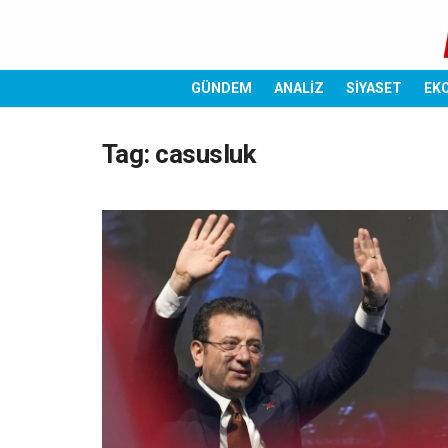
GÜNDEM
ANALİZ
SİYASET
EK
Tag:
casusluk