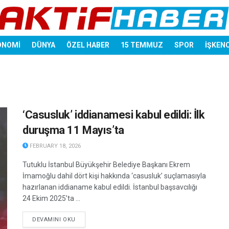
ONOMİ
DÜNYA
ÖZEL HABER
15 TEMMUZ
SPOR
İŞKEN
‘Casusluk’ iddianamesi kabul edildi: İlk
duruşma 11 Mayıs’ta
FEBRUARY 18, 2026
Tutuklu İstanbul Büyükşehir Belediye Başkanı Ekrem
İmamoğlu dahil dört kişi hakkında ‘casusluk’ suçlamasıyla
hazırlanan iddianame kabul edildi. İstanbul başsavcılığı
24 Ekim 2025’ta ...
DETAILS
DEVAMINI OKU