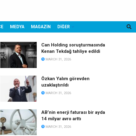
CE
MEDYA
MAGAZİN
DİĞER
Can Holding soruşturmasında
Kenan Tekdağ tahliye edildi
MARCH 31, 2026
Özkan Yalım görevden
uzaklaştırıldı
MARCH 31, 2026
AB’nin enerji faturası bir ayda
14 milyar avro arttı
MARCH 31, 2026