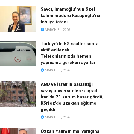
Savcı, İmamoğlu’nun özel
kalem müdürü Kasapoğlu’na
tahliye istedi
MARCH 31, 2026
Türkiye’de 5G saatler sonra
aktif edilecek:
Telefonlarınızda hemen
yapmanız gereken ayarlar
MARCH 31, 2026
ABD ve İsrail’in başlattığı
savaş üniversitelere sıçradı:
İran’da 21 kurum hasar gördü,
Körfez’de uzaktan eğitime
geçildi
MARCH 31, 2026
Özkan Yalım’ın mal varlığına