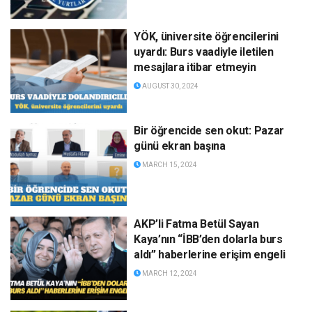
YÖK, üniversite öğrencilerini
uyardı: Burs vaadiyle iletilen
mesajlara itibar etmeyin
AUGUST 30, 2024
Bir öğrencide sen okut: Pazar
günü ekran başına
MARCH 15, 2024
AKP’li Fatma Betül Sayan
Kaya’nın “İBB’den dolarla burs
aldı” haberlerine erişim engeli
MARCH 12, 2024