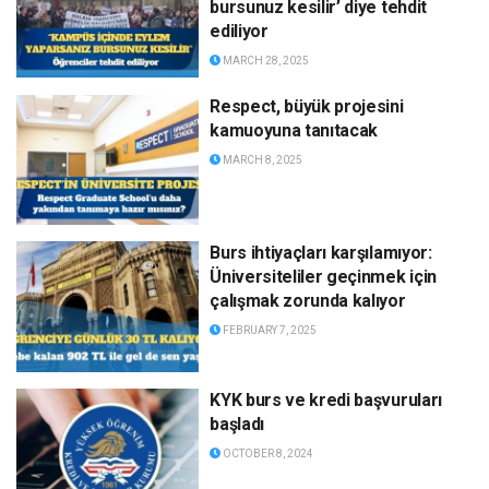
bursunuz kesilir’ diye tehdit
ediliyor
MARCH 28, 2025
Respect, büyük projesini
kamuoyuna tanıtacak
MARCH 8, 2025
Burs ihtiyaçları karşılamıyor:
Üniversiteliler geçinmek için
çalışmak zorunda kalıyor
FEBRUARY 7, 2025
KYK burs ve kredi başvuruları
başladı
OCTOBER 8, 2024