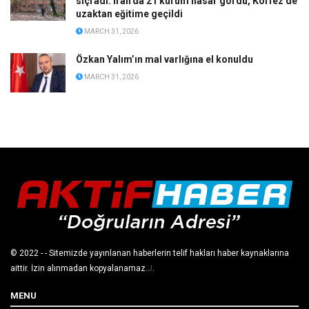
sıçradı: İran’da 21 kurum hasar gördü, Körfez’de
uzaktan eğitime geçildi
MARCH 31, 2026
Özkan Yalım’ın mal varlığına el konuldu
MARCH 31, 2026
© 2022
- - Sitemizde yayınlanan haberlerin telif hakları haber kaynaklarına
aittir. İzin alınmadan kopyalanamaz.
J
.
MENU