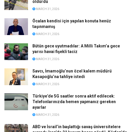
öldürdü
MARCH 31, 2026
Öcalan kendisi için yapılan konuta henüz
taşınmamış
MARCH 31, 2026
Bütün gece uyutmadılar: A Milli Takım’a gece
yarısı havai fişekli taciz
MARCH 31, 2026
Savcı, İmamoğlu’nun özel kalem müdürü
Kasapoğlu’na tahliye istedi
MARCH 31, 2026
Türkiye’de 5G saatler sonra aktif edilecek:
Telefonlarınızda hemen yapmanız gereken
ayarlar
MARCH 31, 2026
ABD ve İsrail’in başlattığı savaş üniversitelere