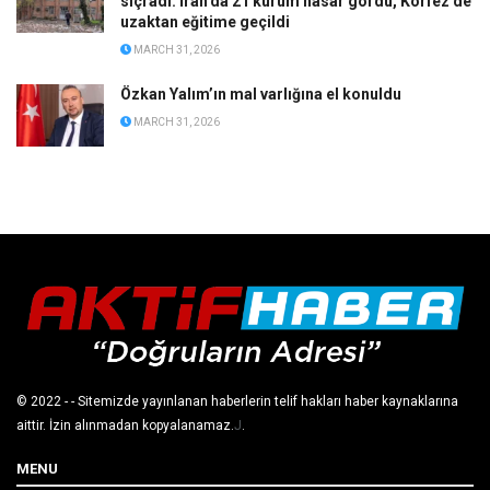
sıçradı: İran’da 21 kurum hasar gördü, Körfez’de
uzaktan eğitime geçildi
MARCH 31, 2026
Özkan Yalım’ın mal varlığına el konuldu
MARCH 31, 2026
© 2022
- - Sitemizde yayınlanan haberlerin telif hakları haber kaynaklarına
aittir. İzin alınmadan kopyalanamaz.
J
.
MENU