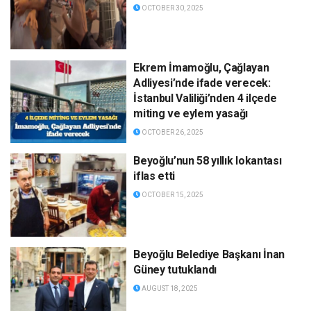
OCTOBER 30, 2025
Ekrem İmamoğlu, Çağlayan
Adliyesi’nde ifade verecek:
İstanbul Valiliği’nden 4 ilçede
miting ve eylem yasağı
OCTOBER 26, 2025
Beyoğlu’nun 58 yıllık lokantası
iflas etti
OCTOBER 15, 2025
Beyoğlu Belediye Başkanı İnan
Güney tutuklandı
AUGUST 18, 2025