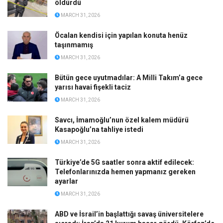
öldürdü
MARCH 31, 2026
Öcalan kendisi için yapılan konuta henüz
taşınmamış
MARCH 31, 2026
Bütün gece uyutmadılar: A Milli Takım’a gece
yarısı havai fişekli taciz
MARCH 31, 2026
Savcı, İmamoğlu’nun özel kalem müdürü
Kasapoğlu’na tahliye istedi
MARCH 31, 2026
Türkiye’de 5G saatler sonra aktif edilecek:
Telefonlarınızda hemen yapmanız gereken
ayarlar
MARCH 31, 2026
ABD ve İsrail’in başlattığı savaş üniversitelere