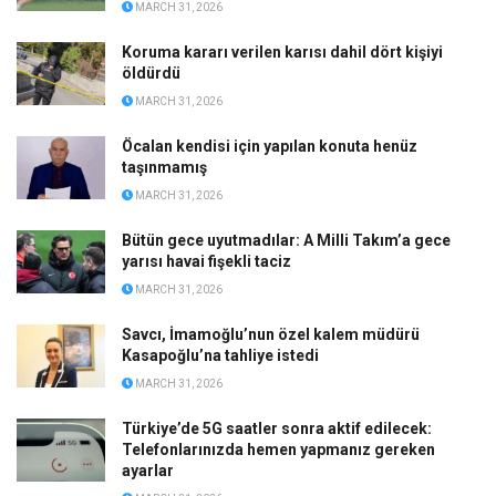
MARCH 31, 2026
Koruma kararı verilen karısı dahil dört kişiyi
öldürdü
MARCH 31, 2026
Öcalan kendisi için yapılan konuta henüz
taşınmamış
MARCH 31, 2026
Bütün gece uyutmadılar: A Milli Takım’a gece
yarısı havai fişekli taciz
MARCH 31, 2026
Savcı, İmamoğlu’nun özel kalem müdürü
Kasapoğlu’na tahliye istedi
MARCH 31, 2026
Türkiye’de 5G saatler sonra aktif edilecek:
Telefonlarınızda hemen yapmanız gereken
ayarlar