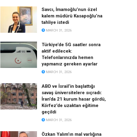
Savcı, İmamoğlu’nun özel
kalem müdürü Kasapoğlu’na
tahliye istedi
MARCH 31, 2026
Türkiye’de 5G saatler sonra
aktif edilecek:
Telefonlarınızda hemen
yapmanız gereken ayarlar
MARCH 31, 2026
ABD ve İsrail’in başlattığı
savaş üniversitelere sıçradı:
İran’da 21 kurum hasar gördü,
Körfez’de uzaktan eğitime
geçildi
MARCH 31, 2026
Özkan Yalım’ın mal varlığına