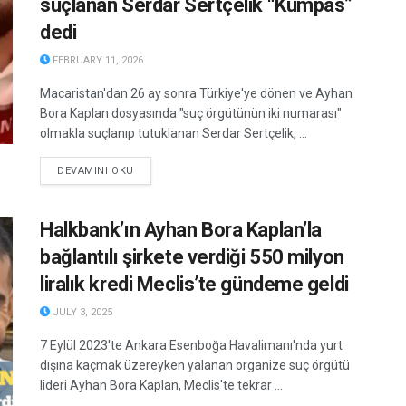
suçlanan Serdar Sertçelik “Kumpas”
dedi
FEBRUARY 11, 2026
Macaristan'dan 26 ay sonra Türkiye'ye dönen ve Ayhan
Bora Kaplan dosyasında "suç örgütünün iki numarası"
olmakla suçlanıp tutuklanan Serdar Sertçelik, ...
DETAILS
DEVAMINI OKU
Halkbank’ın Ayhan Bora Kaplan’la
bağlantılı şirkete verdiği 550 milyon
liralık kredi Meclis’te gündeme geldi
JULY 3, 2025
7 Eylül 2023'te Ankara Esenboğa Havalimanı'nda yurt
dışına kaçmak üzereyken yalanan organize suç örgütü
lideri Ayhan Bora Kaplan, Meclis'te tekrar ...