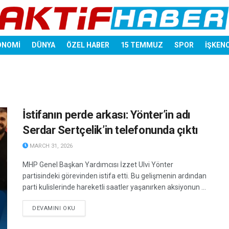
ONOMİ
DÜNYA
ÖZEL HABER
15 TEMMUZ
SPOR
İŞKEN
İstifanın perde arkası: Yönter’in adı
Serdar Sertçelik’in telefonunda çıktı
MARCH 31, 2026
MHP Genel Başkan Yardımcısı İzzet Ulvi Yönter
partisindeki görevinden istifa etti. Bu gelişmenin ardından
parti kulislerinde hareketli saatler yaşanırken aksiyonun ...
DETAILS
DEVAMINI OKU