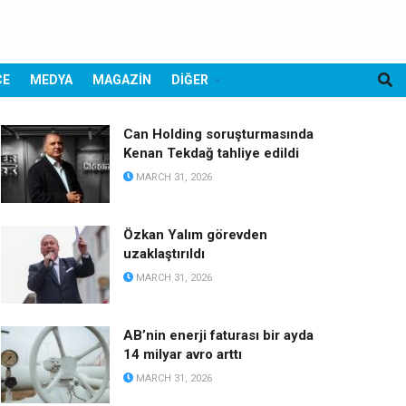
CE
MEDYA
MAGAZİN
DİĞER
Can Holding soruşturmasında
Kenan Tekdağ tahliye edildi
MARCH 31, 2026
Özkan Yalım görevden
uzaklaştırıldı
MARCH 31, 2026
AB’nin enerji faturası bir ayda
14 milyar avro arttı
MARCH 31, 2026