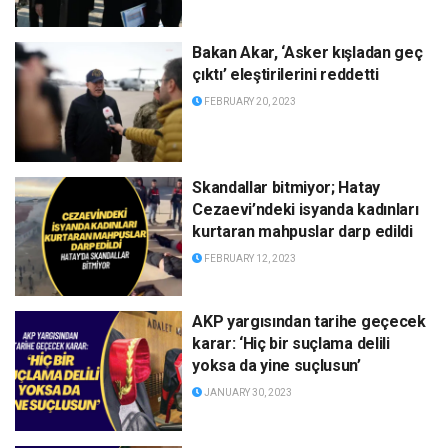
Bakan Akar, ‘Asker kışladan geç
çıktı’ eleştirilerini reddetti
FEBRUARY 20, 2023
Skandallar bitmiyor; Hatay
Cezaevi’ndeki isyanda kadınları
kurtaran mahpuslar darp edildi
FEBRUARY 12, 2023
AKP yargısından tarihe geçecek
karar: ‘Hiç bir suçlama delili
yoksa da yine suçlusun’
JANUARY 30, 2023