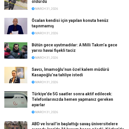
öldürdü
MARCH 31, 2026
Öcalan kendisi için yapılan konuta henüz
taşınmamış
MARCH 31, 2026
Bütün gece uyutmadılar: A Milli Takım’a gece
yarısı havai fişekli taciz
MARCH 31, 2026
Savcı, İmamoğlu’nun özel kalem müdürü
Kasapoğlu’na tahliye istedi
MARCH 31, 2026
Türkiye’de 5G saatler sonra aktif edilecek:
Telefonlarınızda hemen yapmanız gereken
ayarlar
MARCH 31, 2026
ABD ve İsrail’in başlattığı savaş üniversitelere