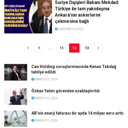
Suriye Dışişleri Bakanı Mekdad:
Türkiye ile tam yakınlaşma
Ankara’nın askerlerini
çekmesine bağlı
JANUARY 16, 2023
1
…
11
12
13
Can Holding soruşturmasında Kenan Tekdağ
tahliye edildi
MARCH 31, 2026
Özkan Yalım görevden uzaklaştırıldı
MARCH 31, 2026
AB’nin enerji faturası bir ayda 14 milyar avro arttı
MARCH 31, 2026