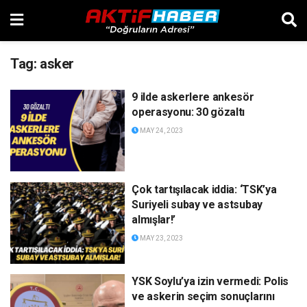
Tag:
asker
9 ilde askerlere ankesör
operasyonu: 30 gözaltı
MAY 24, 2023
Çok tartışılacak iddia: ‘TSK’ya
Suriyeli subay ve astsubay
almışlar!’
MAY 23, 2023
YSK Soylu’ya izin vermedi: Polis
ve askerin seçim sonuçlarını