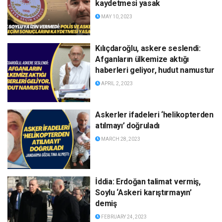
kaydetmesi yasak
MAY 10, 2023
Kılıçdaroğlu, askere seslendi:
Afganların ülkemize aktığı
haberleri geliyor, hudut namustur
APRIL 2, 2023
Askerler ifadeleri ‘helikopterden
atılmayı’ doğruladı
MARCH 28, 2023
İddia: Erdoğan talimat vermiş,
Soylu ‘Askeri karıştırmayın’
demiş
FEBRUARY 24, 2023