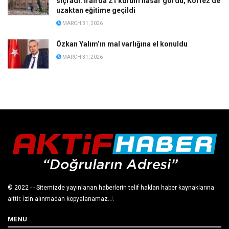
sıçradı: İran’da 21 kurum hasar gördü, Körfez’de
uzaktan eğitime geçildi
MARCH 31, 2026
Özkan Yalım’ın mal varlığına el konuldu
MARCH 31, 2026
© 2022
- - Sitemizde yayınlanan haberlerin telif hakları haber kaynaklarına
aittir. İzin alınmadan kopyalanamaz.
J
.
MENU