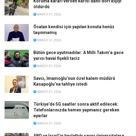
Koruma kararı verilen karısı dahil dört kişiyi
öldürdü
MARCH 31, 2026
Öcalan kendisi için yapılan konuta henüz
taşınmamış
MARCH 31, 2026
Bütün gece uyutmadılar: A Milli Takım’a gece
yarısı havai fişekli taciz
MARCH 31, 2026
Savcı, İmamoğlu’nun özel kalem müdürü
Kasapoğlu’na tahliye istedi
MARCH 31, 2026
Türkiye’de 5G saatler sonra aktif edilecek:
Telefonlarınızda hemen yapmanız gereken
ayarlar
MARCH 31, 2026
ABD ve İsrail’in başlattığı savaş üniversitelere