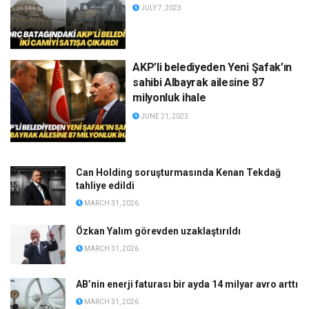
JULY 7, 2023
AKP’li belediyeden Yeni Şafak’ın
sahibi Albayrak ailesine 87
milyonluk ihale
JUNE 21, 2023
Can Holding soruşturmasında Kenan Tekdağ
tahliye edildi
MARCH 31, 2026
Özkan Yalım görevden uzaklaştırıldı
MARCH 31, 2026
AB’nin enerji faturası bir ayda 14 milyar avro arttı
MARCH 31, 2026