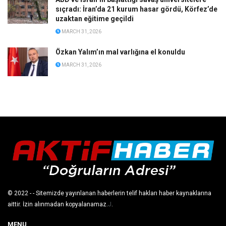
sıçradı: İran’da 21 kurum hasar gördü, Körfez’de
uzaktan eğitime geçildi
MARCH 31, 2026
Özkan Yalım’ın mal varlığına el konuldu
MARCH 31, 2026
© 2022
- - Sitemizde yayınlanan haberlerin telif hakları haber kaynaklarına
aittir. İzin alınmadan kopyalanamaz.
J
.
MENU