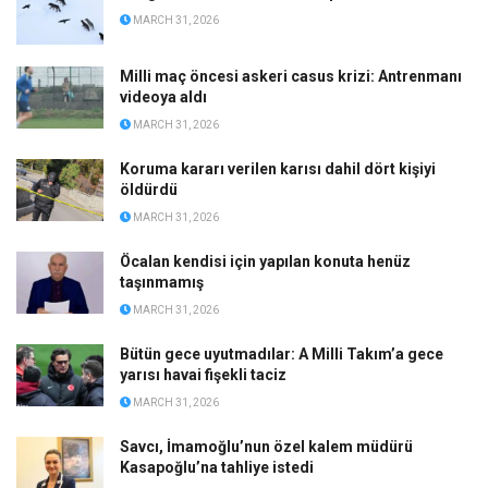
MARCH 31, 2026
Milli maç öncesi askeri casus krizi: Antrenmanı
videoya aldı
MARCH 31, 2026
Koruma kararı verilen karısı dahil dört kişiyi
öldürdü
MARCH 31, 2026
Öcalan kendisi için yapılan konuta henüz
taşınmamış
MARCH 31, 2026
Bütün gece uyutmadılar: A Milli Takım’a gece
yarısı havai fişekli taciz
MARCH 31, 2026
Savcı, İmamoğlu’nun özel kalem müdürü
Kasapoğlu’na tahliye istedi