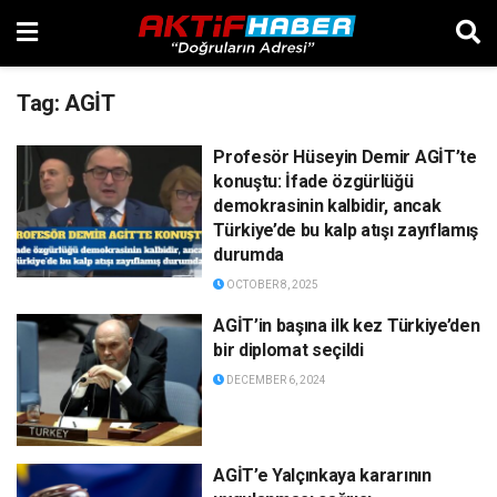
Tag:
AGİT
Profesör Hüseyin Demir AGİT’te
konuştu: İfade özgürlüğü
demokrasinin kalbidir, ancak
Türkiye’de bu kalp atışı zayıflamış
durumda
OCTOBER 8, 2025
AGİT’in başına ilk kez Türkiye’den
bir diplomat seçildi
DECEMBER 6, 2024
AGİT’e Yalçınkaya kararının