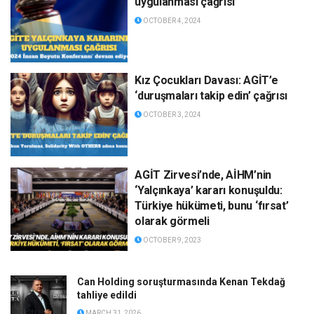
uygulanması çağrısı
OCTOBER 4, 2024
Kız Çocukları Davası: AGİT’e
‘duruşmaları takip edin’ çağrısı
OCTOBER 3, 2024
AGİT Zirvesi’nde, AİHM’nin
‘Yalçınkaya’ kararı konuşuldu:
Türkiye hükümeti, bunu ‘fırsat’
olarak görmeli
OCTOBER 9, 2023
Can Holding soruşturmasında Kenan Tekdağ
tahliye edildi
MARCH 31, 2026