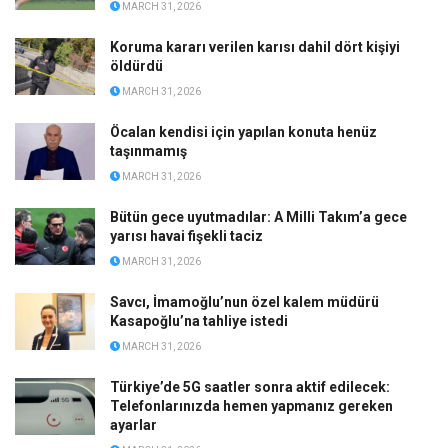
MARCH 31, 2026
Koruma kararı verilen karısı dahil dört kişiyi
öldürdü
MARCH 31, 2026
Öcalan kendisi için yapılan konuta henüz
taşınmamış
MARCH 31, 2026
Bütün gece uyutmadılar: A Milli Takım’a gece
yarısı havai fişekli taciz
MARCH 31, 2026
Savcı, İmamoğlu’nun özel kalem müdürü
Kasapoğlu’na tahliye istedi
MARCH 31, 2026
Türkiye’de 5G saatler sonra aktif edilecek:
Telefonlarınızda hemen yapmanız gereken
ayarlar