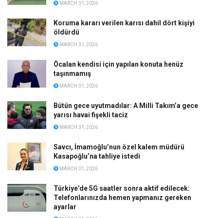
MARCH 31, 2026
Koruma kararı verilen karısı dahil dört kişiyi
öldürdü
MARCH 31, 2026
Öcalan kendisi için yapılan konuta henüz
taşınmamış
MARCH 31, 2026
Bütün gece uyutmadılar: A Milli Takım’a gece
yarısı havai fişekli taciz
MARCH 31, 2026
Savcı, İmamoğlu’nun özel kalem müdürü
Kasapoğlu’na tahliye istedi
MARCH 31, 2026
Türkiye’de 5G saatler sonra aktif edilecek:
Telefonlarınızda hemen yapmanız gereken
ayarlar