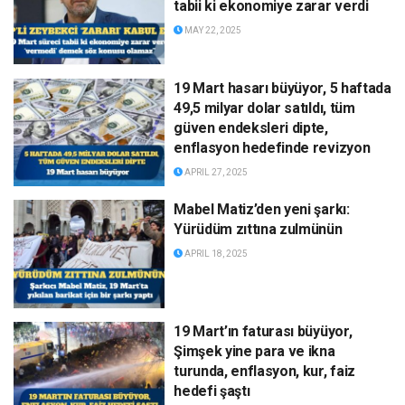
tabii ki ekonomiye zarar verdi
MAY 22, 2025
19 Mart hasarı büyüyor, 5 haftada
49,5 milyar dolar satıldı, tüm
güven endeksleri dipte,
enflasyon hedefinde revizyon
APRIL 27, 2025
Mabel Matiz’den yeni şarkı:
Yürüdüm zıttına zulmünün
APRIL 18, 2025
19 Mart’ın faturası büyüyor,
Şimşek yine para ve ikna
turunda, enflasyon, kur, faiz
hedefi şaştı