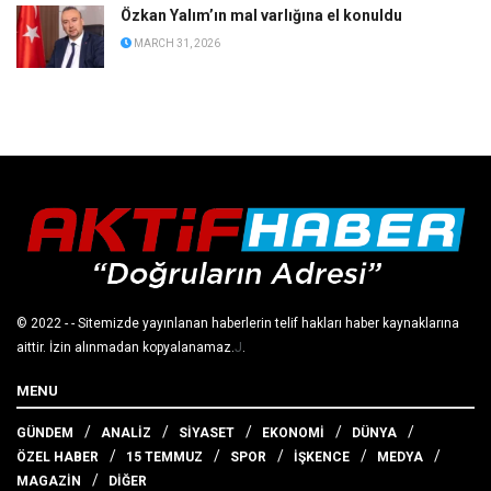
Özkan Yalım’ın mal varlığına el konuldu
MARCH 31, 2026
© 2022
- - Sitemizde yayınlanan haberlerin telif hakları haber kaynaklarına
aittir. İzin alınmadan kopyalanamaz.
J
.
MENU
GÜNDEM
ANALİZ
SİYASET
EKONOMİ
DÜNYA
ÖZEL HABER
15 TEMMUZ
SPOR
İŞKENCE
MEDYA
MAGAZİN
DİĞER