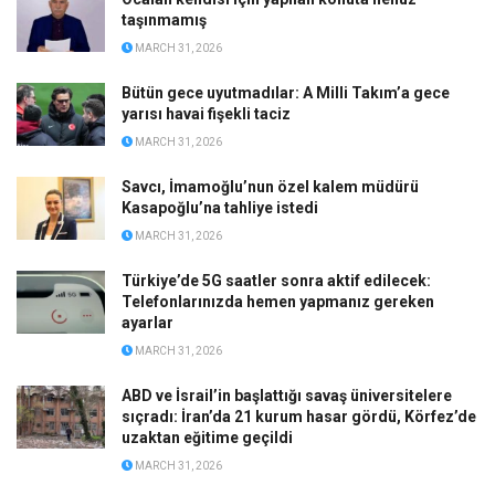
taşınmamış
MARCH 31, 2026
Bütün gece uyutmadılar: A Milli Takım’a gece
yarısı havai fişekli taciz
MARCH 31, 2026
Savcı, İmamoğlu’nun özel kalem müdürü
Kasapoğlu’na tahliye istedi
MARCH 31, 2026
Türkiye’de 5G saatler sonra aktif edilecek:
Telefonlarınızda hemen yapmanız gereken
ayarlar
MARCH 31, 2026
ABD ve İsrail’in başlattığı savaş üniversitelere
sıçradı: İran’da 21 kurum hasar gördü, Körfez’de
uzaktan eğitime geçildi
MARCH 31, 2026