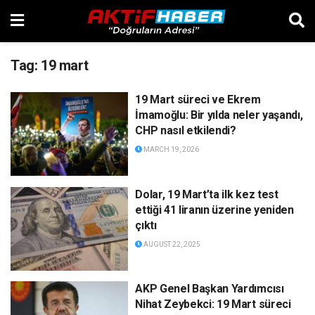
Tag:
19 mart
19 Mart süreci ve Ekrem
İmamoğlu: Bir yılda neler yaşandı,
CHP nasıl etkilendi?
MARCH 19, 2026
Dolar, 19 Mart’ta ilk kez test
ettiği 41 liranın üzerine yeniden
çıktı
AUGUST 22, 2025
AKP Genel Başkan Yardımcısı
Nihat Zeybekci: 19 Mart süreci