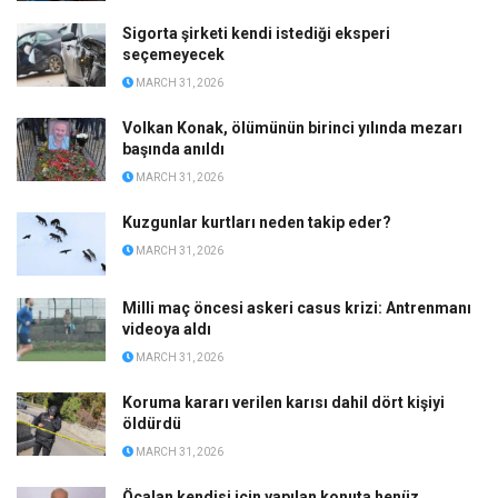
Sigorta şirketi kendi istediği eksperi
seçemeyecek
MARCH 31, 2026
Volkan Konak, ölümünün birinci yılında mezarı
başında anıldı
MARCH 31, 2026
Kuzgunlar kurtları neden takip eder?
MARCH 31, 2026
Milli maç öncesi askeri casus krizi: Antrenmanı
videoya aldı
MARCH 31, 2026
Koruma kararı verilen karısı dahil dört kişiyi
öldürdü
MARCH 31, 2026
Öcalan kendisi için yapılan konuta henüz