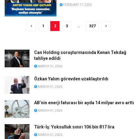
FEBRUARY 17, 2026
1
2
3
…
327
Can Holding soruşturmasında Kenan Tekdağ
tahliye edildi
MARCH 31, 2026
Özkan Yalım görevden uzaklaştırıldı
MARCH 31, 2026
AB’nin enerji faturası bir ayda 14 milyar avro arttı
MARCH 31, 2026
Türk-İş: Yoksulluk sınırı 106 bin 817 lira
MARCH 31, 2026