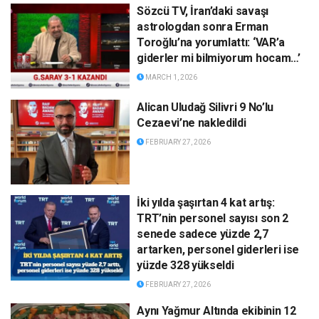
Sözcü TV, İran’daki savaşı
astrologdan sonra Erman
Toroğlu’na yorumlattı: ‘VAR’a
giderler mi bilmiyorum hocam…’
MARCH 1, 2026
Alican Uludağ Silivri 9 No’lu
Cezaevi’ne nakledildi
FEBRUARY 27, 2026
İki yılda şaşırtan 4 kat artış:
TRT’nin personel sayısı son 2
senede sadece yüzde 2,7
artarken, personel giderleri ise
yüzde 328 yükseldi
FEBRUARY 27, 2026
Aynı Yağmur Altında ekibinin 12