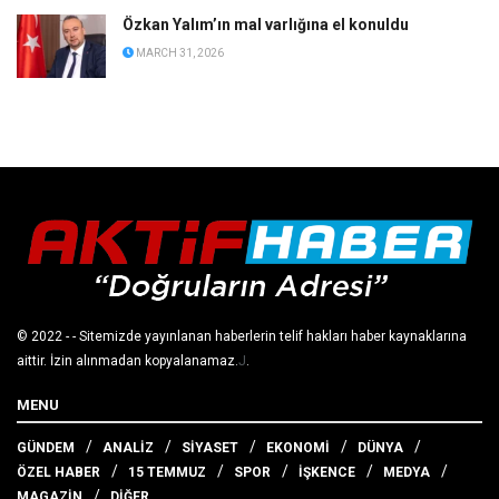
Özkan Yalım’ın mal varlığına el konuldu
MARCH 31, 2026
© 2022
- - Sitemizde yayınlanan haberlerin telif hakları haber kaynaklarına
aittir. İzin alınmadan kopyalanamaz.
J
.
MENU
GÜNDEM
ANALİZ
SİYASET
EKONOMİ
DÜNYA
ÖZEL HABER
15 TEMMUZ
SPOR
İŞKENCE
MEDYA
MAGAZİN
DİĞER