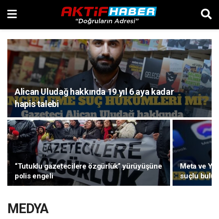
Alican Uludağ hakkında 19 yıl 6 aya kadar
hapis talebi
“Tutuklu gazetecilere özgürlük” yürüyüşüne
Meta ve You
polis engeli
suçlu bulu
MEDYA