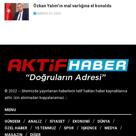
Özkan Yalım’ın mal varlığına el konuldu
MARCH 31, 2026
© 2022
- - Sitemizde yayınlanan haberlerin telif hakları haber kaynaklarına
aittir. İzin alınmadan kopyalanamaz.
J
.
MENU
GÜNDEM
ANALİZ
SİYASET
EKONOMİ
DÜNYA
ÖZEL HABER
15 TEMMUZ
SPOR
İŞKENCE
MEDYA
MAGAZİN
DİĞER