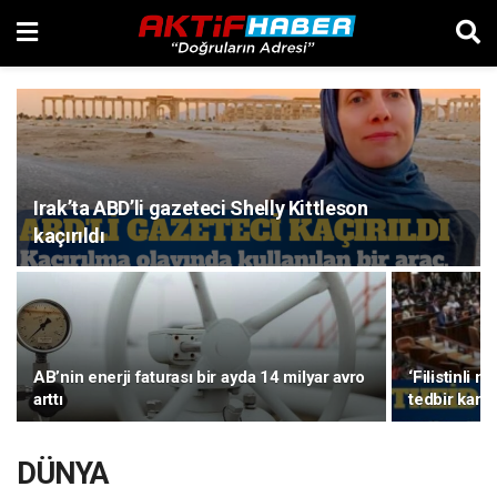
Irak’ta ABD’li gazeteci Shelly Kittleson
kaçırıldı
AB’nin enerji faturası bir ayda 14 milyar avro
‘Filistinli 
arttı
tedbir karar
DÜNYA