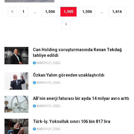
1
…
1,504
1,505
1,506
…
1,616
Can Holding soruşturmasında Kenan Tekdağ
tahliye edildi
MARCH 31, 2026
Özkan Yalım görevden uzaklaştırıldı
MARCH 31, 2026
AB’nin enerji faturası bir ayda 14 milyar avro arttı
MARCH 31, 2026
Türk-İş: Yoksulluk sınırı 106 bin 817 lira
MARCH 31, 2026