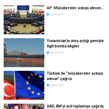
AP: Müzakereler askıya alınsın…
JULY 5, 2017
Yunanistan’ın ateş açtığı gemiyle
ilgili bomba bilgiler
JULY 5, 2017
Türkiye ile “müzakereler askıya
alınsın” çağrısı
JULY 5, 2017
ABD, BM’yi acil toplantıya çağırdı;