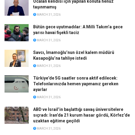
Öcalan kendisi için yapılan konuta henüz
taşınmamış
MARCH 31, 2026
Bütün gece uyutmadılar: A Milli Takım’a gece
yarısı havai fişekli taciz
MARCH 31, 2026
Savcı, İmamoğlu’nun özel kalem müdürü
Kasapoğlu’na tahliye istedi
MARCH 31, 2026
Türkiye’de 5G saatler sonra aktif edilecek:
Telefonlarınızda hemen yapmanız gereken
ayarlar
MARCH 31, 2026
ABD ve İsrail’in başlattığı savaş üniversitelere
sıçradı: İran’da 21 kurum hasar gördü, Körfez’de
uzaktan eğitime geçildi
MARCH 31, 2026