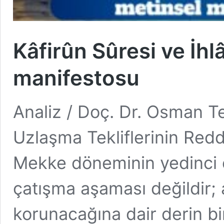
Kâfirûn Sûresi ve İhl
manifestosu
Analiz / Doç. Dr. Osman T
Uzlaşma Tekliflerinin Redd
Mekke döneminin yedinci ev
çatışma aşaması değildir; 
korunacağına dair derin bir