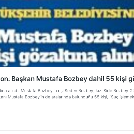
n: Başkan Mustafa Bozbey dahil 55 kişi gö
na alındı. Mustafa Bozbey’in eşi Seden Bozbey, kızı Side Bozbey Gür
kanı Mustafa Bozbey’in de aralarında bulunduğu 55 kişi, “Suç işleme